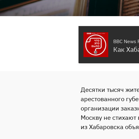
BBC News 
Как Хаб
Десятки тысяч жит
арестованного губе
организации заказн
Москву не стихают 
из Хабаровска объя