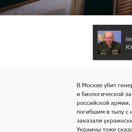
BB
К
В Москве убит гене
и биологической за
российской армии.
погибшим в тылу с 
заказали украински
Украины тоже сказа