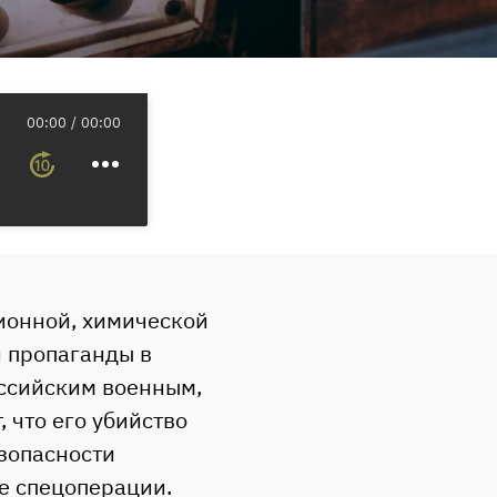
00:00
00:00
ионной, химической
й пропаганды в
ссийским военным,
 что его убийство
зопасности
те спецоперации.