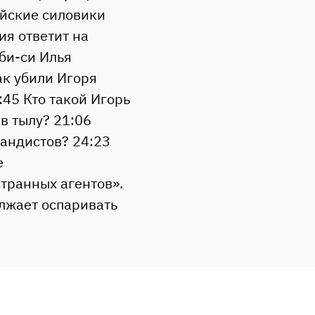
ийские силовики
ия ответит на
би-си Илья
ак убили Игоря
:45 Кто такой Игорь
в тылу? 21:06
андистов? 24:23
e
странных агентов».
лжает оспаривать