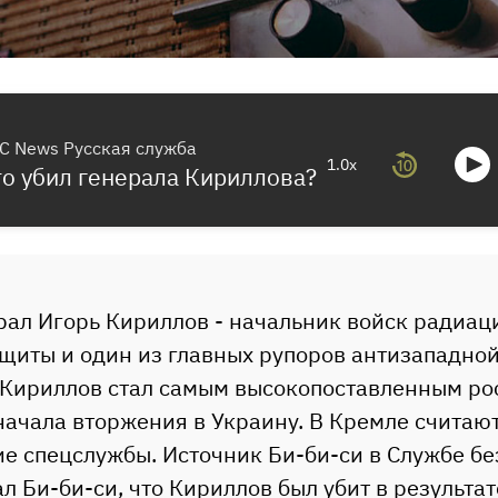
C News Русская служба
1.0x
то убил генерала Кириллова?
рал Игорь Кириллов - начальник войск радиац
щиты и один из главных рупоров антизападно
 Кириллов стал самым высокопоставленным ро
начала вторжения в Украину. В Кремле считают,
е спецслужбы. Источник Би-би-си в Службе бе
л Би-би-си, что Кириллов был убит в результа