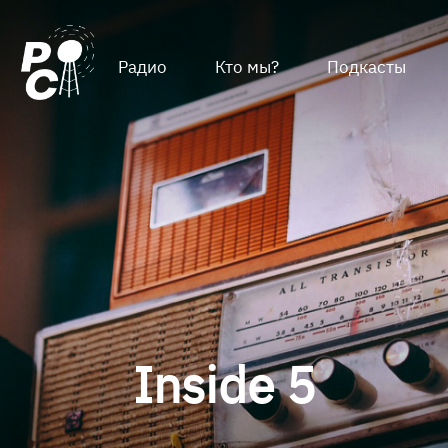
Радио
Кто мы?
Подкасты
Inside 5