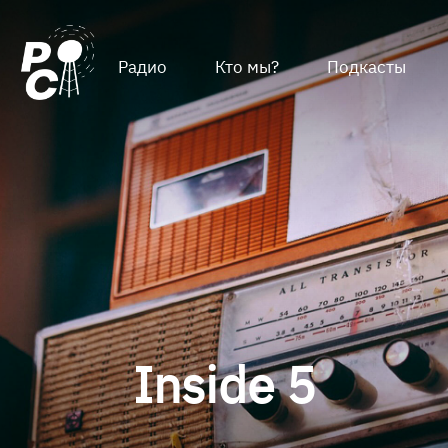
Радио
Кто мы?
Подкасты
Inside 5