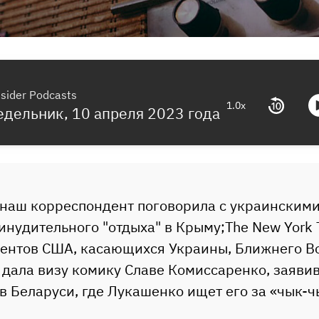
nsider Podcasts
1.0x
дельник, 10 апреля 2023 года
 наш корреспондент поговорила с украинскими
нудительного "отдыха" в Крыму;The New York 
ментов США, касающихся Украины, Ближнего Во
 дала визу комику Славе Комиссаренко, заявив,
в Беларуси, где Лукашенко ищет его за «чык-