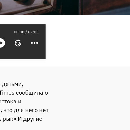
00:00
07:03
 детьми,
Times сообщила о
стока и
 что для него нет
чырык».И другие