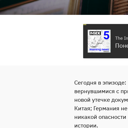
The I
Поне
Сегодня в эпизоде:
вернувшимися с при
новой утечке доку
Китая; Германия не
никакой опасности 
истории.