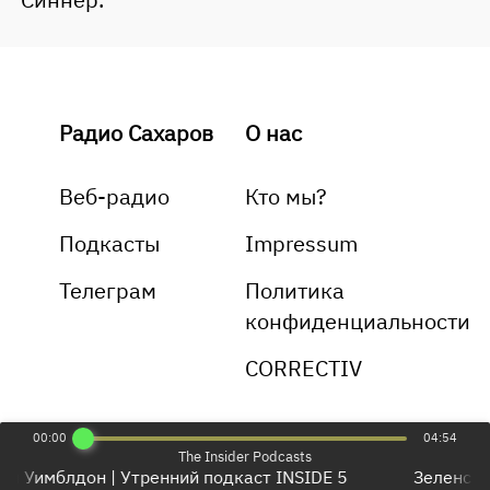
Радио Сахаров
О нас
Веб-радио
Кто мы?
Подкасты
Impressum
Телеграм
Политика
конфиденциальности
CORRECTIV
00:00
04:54
The Insider Podcasts
л Уимблдон | Утренний подкаст INSIDE 5