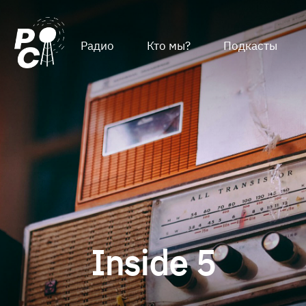
Радио
Кто мы?
Подкасты
Inside 5