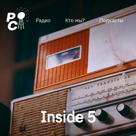
Радио
Кто мы?
Подкасты
Inside 5