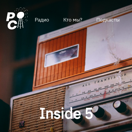
Радио
Кто мы?
Подкасты
Inside 5