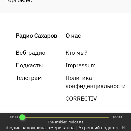
Радио Сахаров
О нас
Веб-радио
Кто мы?
Подкасты
Impressum
Телеграм
Политика
конфиденциальности
CORRECTIV
00:00
05:33
The Insider Podcasts
вободил заложника-американца | Утренний подкаст INSIDE