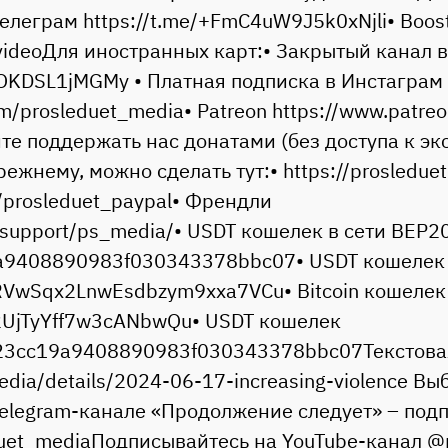
елеграм https://t.me/+FmC4uW9J5k0xNjli• Boos
pkvideoДля иностранных карт:• Закрытый канал 
qOKDSL1jMGMy • Платная подписка в Инстаграм
om/prosleduet_media• Patreon https://www.patre
ите поддержать нас донатами (без доступа к э
прежнему, можно сделать тут:• https://prosledue
ly/prosleduet_paypal• Френдли
e/support/ps_media/• USDT кошелек в сети ВЕР20
9408890983f030343378bbc07• USDT кошелек 
wSqx2LnwEsdbzym9xxa7VCu• Bitcoin кошелек (
UjTyYff7w3cANbwQu• USDT кошелек
23cc19a9408890983f030343378bbc07Текстовая
media/details/2024-06-17-increasing-violence 
Telegram-канале «Продолжение следует» – под
eduet_mediaПодписывайтесь на YouTube-канал @