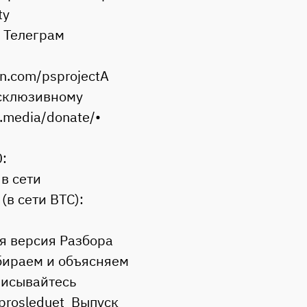
ty
в Телеграм
on.com/psprojectА
ксклюзивному
t.media/donate/•
:
в сети
в сети BTC):
 версия Разбора
Выбираем и объясняем
писывайтесь
prosleduet Выпуск