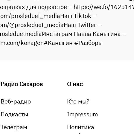
лощадках для подкастов – https://we.fo/16251
.com/prosleduet_mediaНаш TikTok –
.com/@prosleduet_mediaНаш Twitter –
m/prosleduetmediaИнстаграм Павла Каныгина –
gram.com/konagen#Каныгин #Разборы
Радио Сахаров
О нас
Веб-радио
Кто мы?
Подкасты
Impressum
Телеграм
Политика