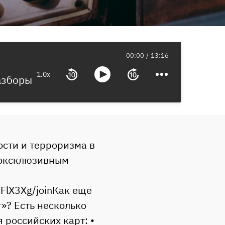
00:00
13:16
1.0x
Разборы
ости и терроризма в
к эксклюзивным
FlX3Xg/joinКак еще
»? Есть несколько
 российских карт: •