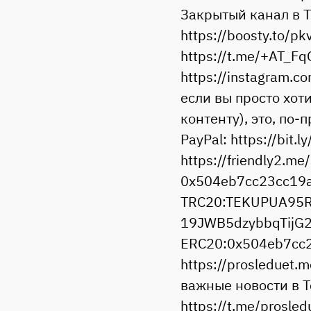
Закрытый канал в Т
https://boosty.to/
https://t.me/+AT_F
https://instagram.c
если вы просто хот
контенту), это, по-
PayPal: https://bit.
https://friendly2.m
0x504eb7cc23cc19a
TRC20:TEKUPUA95RV
19JWB5dzybbqTijG2
ERC20:0x504eb7cc
https://prosleduet.
важные новости в 
https://t.me/prosl