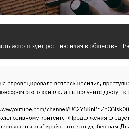
ласть использует рост насилия в обществе | 
на спровоцировала всплеск насилия, преступн
понсором этого канала, и вы получите доступ 
/www.youtube.com/channel/UC2Y8KnPqZnCGlsk00
эксклюзивному контенту «Продолжения следует
равнозначны, выбирайте тот, что удобен вам:Для