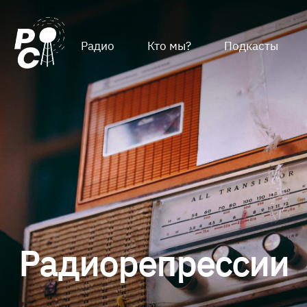
Радио
Кто мы?
Подкасты
Радиорепрессии