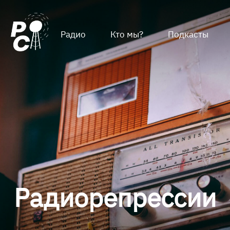
Радио
Кто мы?
Подкасты
Радиорепрессии