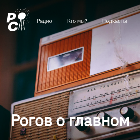
Радио
Кто мы?
Подкасты
Рогов о главном